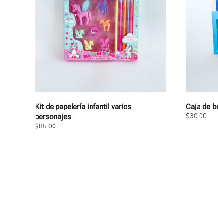
Kit de papelería infantil varios
Caja de b
personajes
$
30.00
Este
$
85.00
Este
producto
producto
tiene
tiene
múltiples
múltiples
variantes.
variantes.
Las
Las
opciones
opciones
se
se
pueden