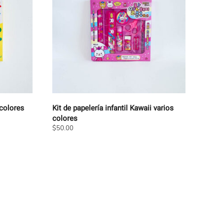
 colores
Kit de papelería infantil Kawaii varios
colores
$
50.00
Este
producto
tiene
múltiples
variantes.
Las
opciones
se