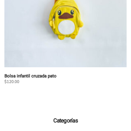
en
la
página
de
producto
Bolsa infantil cruzada pato
$
120.00
Este
producto
tiene
múltiples
variantes.
Categorías
Las
opciones