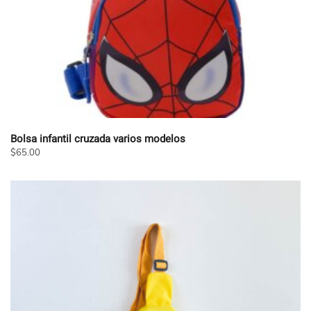
página
de
producto
Bolsa infantil cruzada varios modelos
$
65.00
Este
producto
tiene
múltiples
variantes.
Las
opciones
se
pueden
elegir