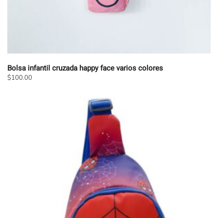
Bolsa infantil cruzada happy face varios colores
$
100.00
Este
producto
tiene
múltiples
variantes.
Las
opciones
se
pueden
elegir
en
la