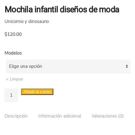
Mochila infantil diseños de moda
Unicornio y dinosaurio
$
120.00
Modelos
Limpiar
Mochila
Añadir al carrito
infantil
diseños
de
Descripción
Información adicional
Valoraciones (0)
moda
cantidad