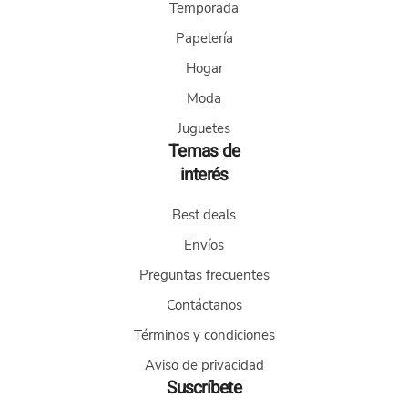
Temporada
se
pueden
Papelería
elegir
Hogar
en
la
Moda
página
Juguetes
de
Temas de
producto
interés
Best deals
Envíos
Preguntas frecuentes
Contáctanos
Términos y condiciones
Aviso de privacidad
Suscríbete