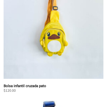
Las
opciones
se
pueden
elegir
en
la
página
de
producto
Bolsa infantil cruzada pato
$
120.00
Este
producto
tiene