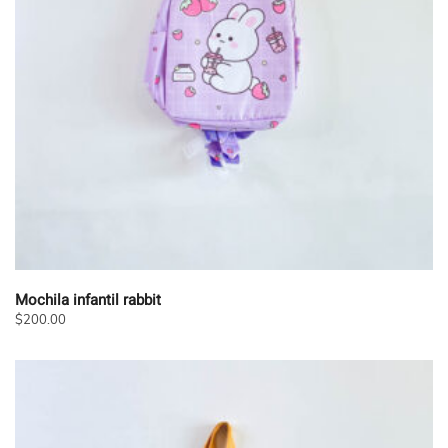
Mochila infantil rabbit
$
200.00
Este
producto
tiene
múltiples
variantes.