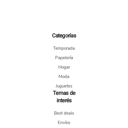
Este
producto
tiene
múltiples
variantes.
Categorías
Las
opciones
Temporada
se
pueden
Papelería
elegir
Hogar
en
la
Moda
página
Juguetes
de
Temas de
producto
interés
Best deals
Envíos