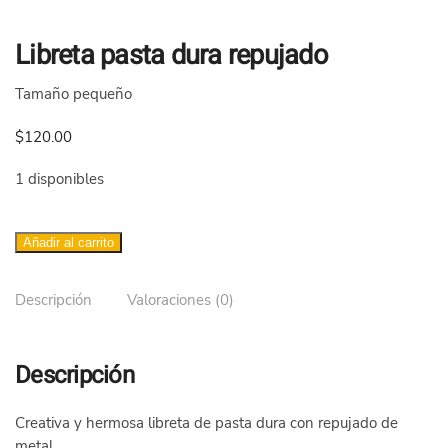
Libreta pasta dura repujado
Tamaño pequeño
$
120.00
1 disponibles
Libreta
Añadir al carrito
pasta
dura
Descripción
Valoraciones (0)
repujado
cantidad
Descripción
Creativa y hermosa libreta de pasta dura con repujado de
metal.