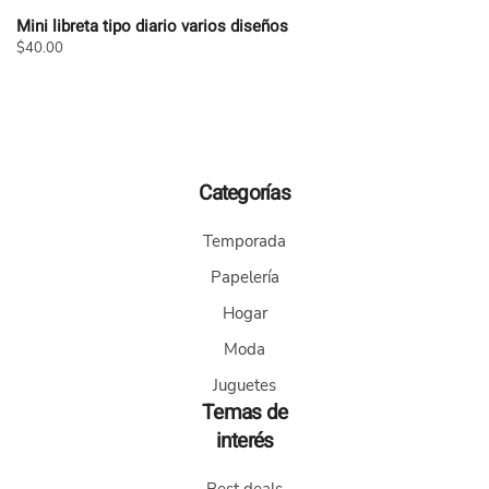
Mini libreta tipo diario varios diseños
$
40.00
Este
producto
tiene
múltiples
variantes.
Categorías
Las
opciones
Temporada
se
pueden
Papelería
elegir
Hogar
en
la
Moda
página
Juguetes
de
Temas de
producto
interés
Best deals