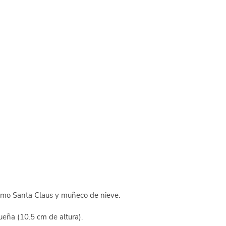
piezas
cantidad
omo Santa Claus y muñeco de nieve.
eña (10.5 cm de altura).