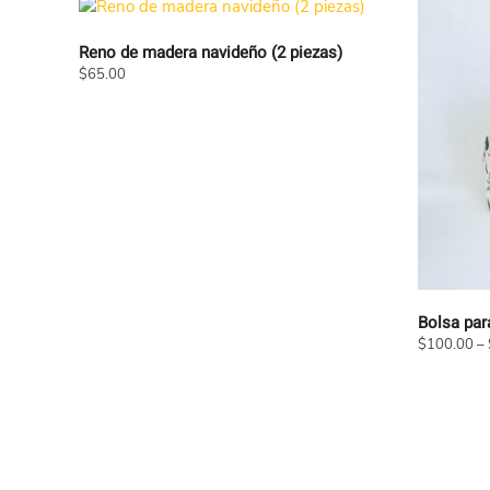
Reno de madera navideño (2 piezas)
$
65.00
Este
producto
tiene
múltiples
variantes.
Las
opciones
se
pueden
Bolsa par
elegir
$
100.00
–
en
Este
la
producto
página
tiene
de
múltiples
producto
variantes.