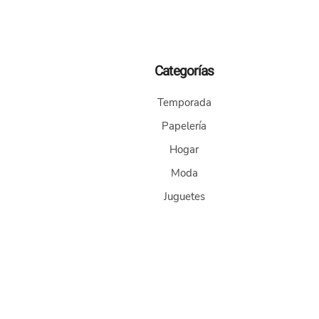
Las
opciones
se
pueden
elegir
Categorías
en
la
Temporada
página
Papelería
de
producto
Hogar
Moda
Juguetes