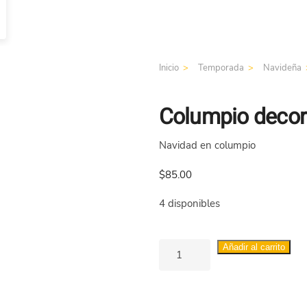
Inicio
Temporada
Navideña
Columpio decor
Navidad en columpio
$
85.00
4 disponibles
Columpio
Añadir al carrito
decoración
navideña
2