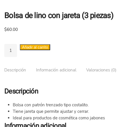
Bolsa de lino con jareta (3 piezas)
$
60.00
Bolsa
Añadir al carrito
de
lino
con
Descripción
Información adicional
Valoraciones (0)
jareta
(3
piezas)
Descripción
cantidad
Bolsa con patrón trenzado tipo costalito.
Tiene jareta que permite ajustar y cerrar.
Ideal para productos de cosmética como jabones
Información adicional