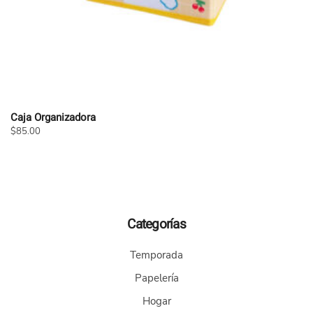
producto
Caja Organizadora
$
85.00
Este
producto
tiene
múltiples
variantes.
Categorías
Las
opciones
Temporada
se
pueden
Papelería
elegir
Hogar
en