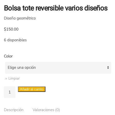
Bolsa tote reversible varios diseños
Diseño geométrico
$
150.00
6 disponibles
Color
Limpiar
Bolsa
Añadir al carrito
tote
reversible
varios
Descripción
Valoraciones (0)
diseños