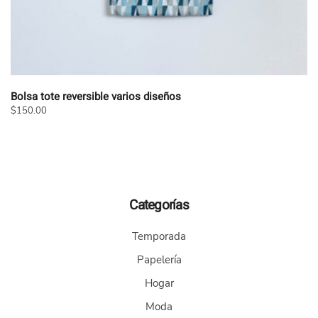
Bolsa tote reversible varios diseños
$
150.00
Este
producto
tiene
múltiples
variantes.
Categorías
Las
opciones
Temporada
se
pueden
Papelería
elegir
Hogar
en
la
Moda