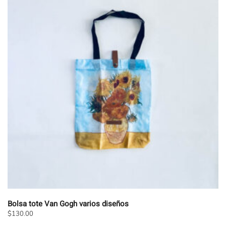
Bolsa tote Van Gogh varios diseños
$
130.00
Este