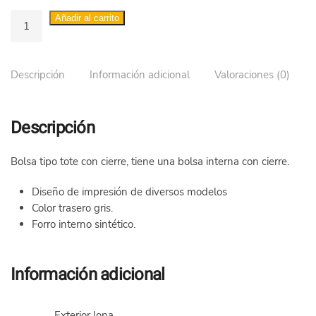
Bolsa
Añadir al carrito
tote
con
cierre
Descripción
Información adicional
Valoraciones (0)
grande
varios
diseños
Descripción
cantidad
Bolsa tipo tote con cierre, tiene una bolsa interna con cierre.
Diseño de impresión de diversos modelos
Color trasero gris.
Forro interno sintético.
Información adicional
Exterior lona