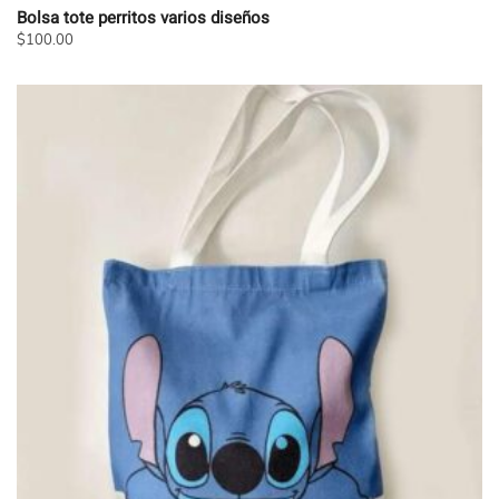
Bolsa tote perritos varios diseños
$
100.00
Este
producto
tiene
múltiples
variantes.
Las
opciones
se
pueden
elegir
en
la
página
de
producto