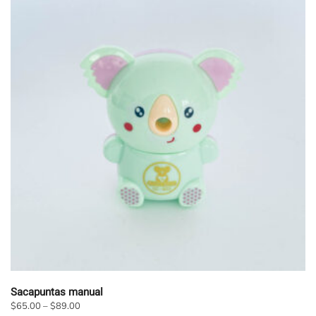
Sacapuntas manual
$
65.00
–
$
89.00