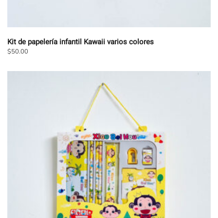
Kit de papelería infantil Kawaii varios colores
$
50.00
Este
producto
tiene
múltiples
variantes.
Las
opciones
se
pueden
elegir
en
la
página
de