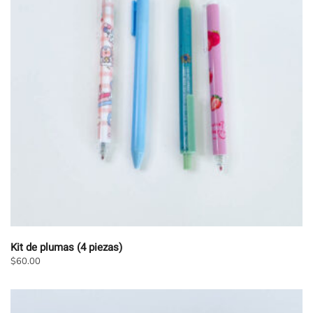
Las
opciones
se
pueden
elegir
en
la
página
de
producto
Kit de plumas (4 piezas)
$
60.00