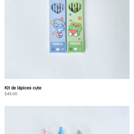
pueden
elegir
en
la
página
de
producto
Kit de lápices cute
$
45.00
Este
producto
tiene
múltiples
variantes.