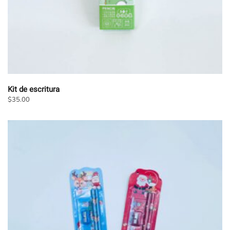
Kit de escritura
$
35.00
Este
producto
tiene
múltiples
variantes.
Las
opciones
se
pueden
elegir
en