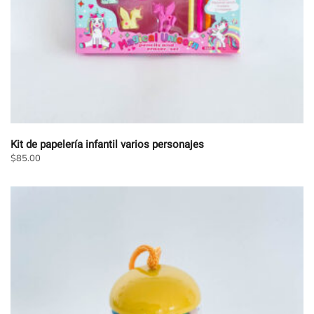
página
de
producto
Kit de papelería infantil varios personajes
$
85.00
Este
producto
tiene
múltiples
variantes.
Las
opciones
se
pueden