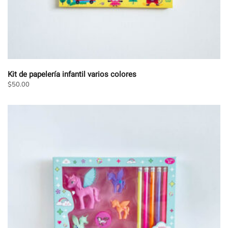
producto
Kit de papelería infantil varios colores
$
50.00
Este
producto
tiene
múltiples
variantes.
Las
opciones
se
pueden
elegir
en
la