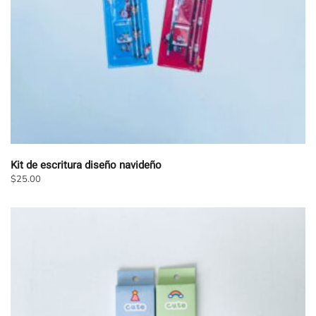
la
página
de
producto
Kit de escritura diseño navideño
$
25.00
Este
producto
tiene
múltiples
variantes.
Las
opciones
se