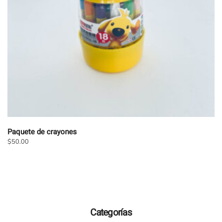
elegir
en
la
página
de
producto
Paquete de crayones
$
50.00
Categorías