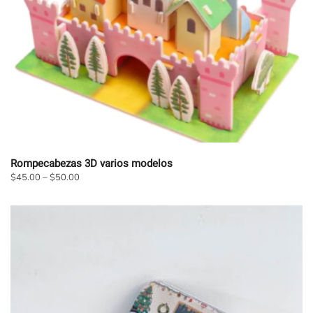
Rompecabezas 3D varios modelos
$
45.00
–
$
50.00
Este
producto
tiene
múltiples
variantes.
Las
opciones
se