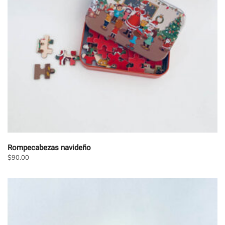
pueden
elegir
en
la
página
de
producto
Rompecabezas navideño
$
90.00